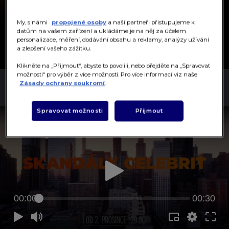
My, s námi
propojené osoby
a naši partneři přistupujeme k
SKANDÁLY CELEBRIT
datům na vašem zařízení a ukládáme je na něj za účelem
personalizace, měření, dodávání obsahu a reklamy, analýzy užívání
a zlepšení vašeho zážitku.
KAŽDOU NEDĚLI V 16:00!
Klikněte na „Přijmout“, abyste to povolili, nebo přejděte na „Spravovat
možnosti“ pro výběr z více možností. Pro více informací viz naše
UPOUTÁVKA
Zásady ochrany soukromí
.
Spravovat možnosti
Přijmout
00:00
00:30