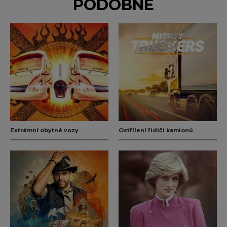
PODOBNÉ
Extrémní obytné vozy
Ostřílení řidiči kamionů