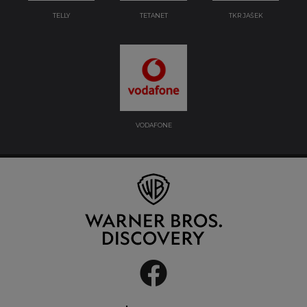
TELLY
TETANET
TKR JAŠEK
VODAFONE