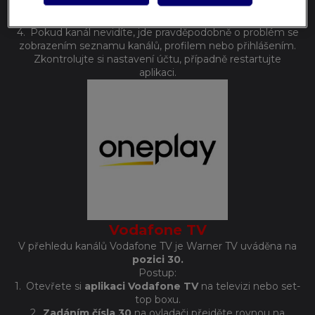
2.
Otevřete si menu
TV kanály / Program / Hledání.
3.
Napište
Warner TV.
4.
Pokud kanál nevidíte, jde pravděpodobně o problém se
zobrazením seznamu kanálů, profilem nebo přihlášením.
Zkontrolujte si nastavení účtu, případně restartujte
aplikaci.
Vodafone TV
V přehledu kanálů Vodafone TV je Warner TV uváděna na
pozici 30.
Postup:
1.
Otevřete si
aplikaci Vodafone TV
na televizi nebo set-
top boxu.
2.
Zadáním čísla 30
na ovladači přejděte rovnou na