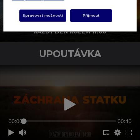
Spravovat možnosti
Přijmout
ZÁCHRANA STATKU
KAŽDÝ DEN KOLEM 11:00
UPOUTÁVKA
00:00
00:40