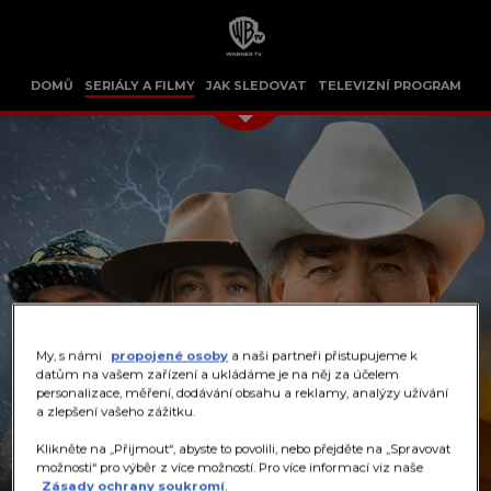
DOMŮ
SERIÁLY A FILMY
JAK SLEDOVAT
TELEVIZNÍ PROGRAM
My, s námi
propojené osoby
a naši partneři přistupujeme k
datům na vašem zařízení a ukládáme je na něj za účelem
personalizace, měření, dodávání obsahu a reklamy, analýzy užívání
a zlepšení vašeho zážitku.
Klikněte na „Přijmout“, abyste to povolili, nebo přejděte na „Spravovat
možnosti“ pro výběr z více možností. Pro více informací viz naše
Zásady ochrany soukromí
.