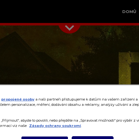
DOMŮ
propojené osoby
a naši partneři přistupujeme k datům na vašem zařízení a
čelem personalizace, měření, dodávání obsahu a reklamy, analýzy užívání a zle
 „Přijmout“, abyste to povolili, nebo přejděte na „Spravovat možnosti“ pro výběr z v
formací viz naše
Zásady ochrany soukromí
.