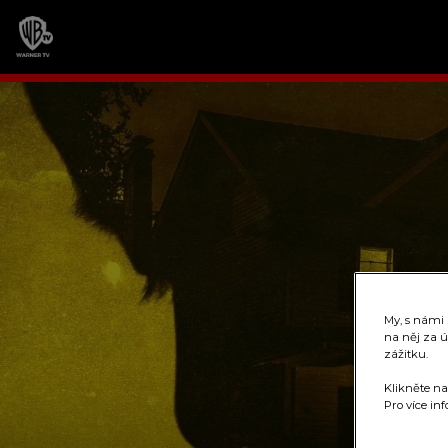
My, s námi
na něj za ú
zážitku.
Klikněte na
Pro více in