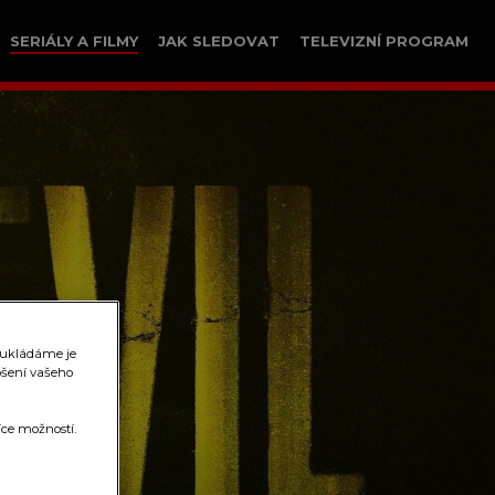
SERIÁLY A FILMY
JAK SLEDOVAT
TELEVIZNÍ PROGRAM
 ukládáme je
pšení vašeho
íce možností.