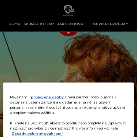
DOMŮ
SERIÁLY A FILMY
JAK SLEDOVAT
TELEVIZNÍ PROGRAM
My, s námi
propojené osoby
a naši partneři přistupujeme k
datům na vašem zařízení a ukládáme je na něj za účelem
personalizace, měření, dodávání obsahu a reklamy, analýzy užívání
a zlepšení vašeho zážitku.
Klikněte na „Přijmout“, abyste to povolili, nebo přejděte na „Spravovat
možnosti“ pro výběr z více možností. Pro více informací viz naše
Zásady ochrany soukromí
.