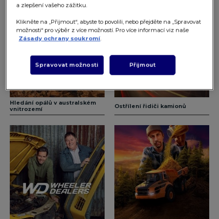
a zlepšení vašeho zážitku.
Klikněte na „Přijmout“, abyste to povolili, nebo přejděte na „Spravovat
možnosti“ pro výběr z více možností. Pro více informací viz naše
Zásady ochrany soukromí
.
Spravovat možnosti
Přijmout
Hledání opálů v australském
Ostřílení řidiči kamionů
vnitrozemí