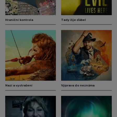
Hraniční kontrola
Tady žije ďábel
Nazí a vystrašení
Výprava do neznáma