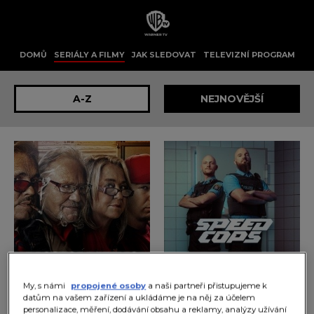
DOMŮ
SERIÁLY A FILMY
JAK SLEDOVAT
TELEVIZNÍ PROGRAM
A-Z
NEJNOVĚJŠÍ
My, s námi
propojené osoby
a naši partneři přistupujeme k
Bitvy o zavazadla
Rychlostní policisté
datům na vašem zařízení a ukládáme je na něj za účelem
personalizace, měření, dodávání obsahu a reklamy, analýzy užívání