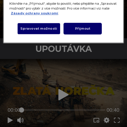
Klikněte na „Přijmout“, abyste to povolili, nebo přejděte na „Spravovat
možnosti“ pro výběr z více možností. Pro více informací viz naše
ZLATÁ HOREČKA
Zásady ochrany soukromí
.
KAŽDÉ PONDĚLÍ, STŘEDU A PÁTEK OD
20:00
Spravovat možnosti
Přijmout
UPOUTÁVKA
00:00
00:40