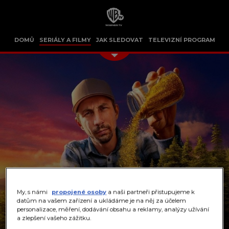
DOMŮ
SERIÁLY A FILMY
JAK SLEDOVAT
TELEVIZNÍ PROGRAM
My, s námi
propojené osoby
a naši partneři přistupujeme k
datům na vašem zařízení a ukládáme je na něj za účelem
personalizace, měření, dodávání obsahu a reklamy, analýzy užívání
a zlepšení vašeho zážitku.