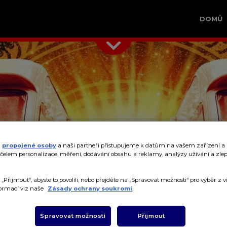
DOMŮ
propojené osoby
a naši partneři přistupujeme k datům na vašem zařízení a
čelem personalizace, měření, dodávání obsahu a reklamy, analýzy užívání a zle
 „Přijmout“, abyste to povolili, nebo přejděte na „Spravovat možnosti“ pro výběr z v
formací viz naše
Zásady ochrany soukromí
.
Spravovat možnosti
Přijmout