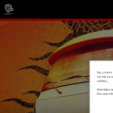
My, s námi
na něj za ú
zážitku.
Klikněte na
Pro více in