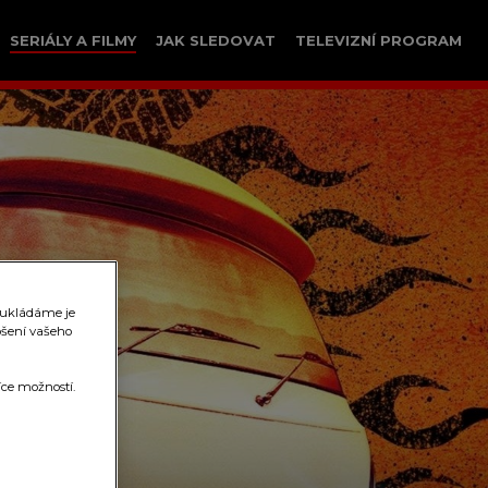
SERIÁLY A FILMY
JAK SLEDOVAT
TELEVIZNÍ PROGRAM
 ukládáme je
pšení vašeho
íce možností.