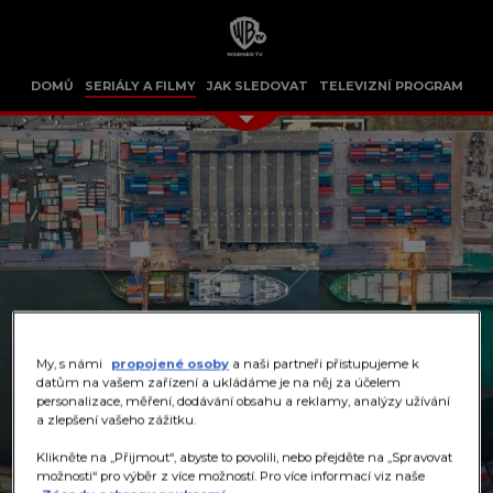
DOMŮ
SERIÁLY A FILMY
JAK SLEDOVAT
TELEVIZNÍ PROGRAM
My, s námi
propojené osoby
a naši partneři přistupujeme k
datům na vašem zařízení a ukládáme je na něj za účelem
personalizace, měření, dodávání obsahu a reklamy, analýzy užívání
a zlepšení vašeho zážitku.
Klikněte na „Přijmout“, abyste to povolili, nebo přejděte na „Spravovat
možnosti“ pro výběr z více možností. Pro více informací viz naše